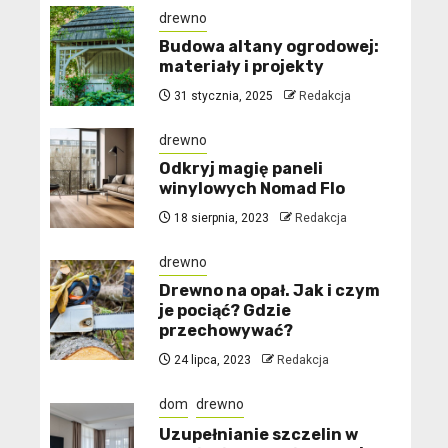
drewno
Budowa altany ogrodowej:
materiały i projekty
31 stycznia, 2025
Redakcja
drewno
Odkryj magię paneli
winylowych Nomad Flo
18 sierpnia, 2023
Redakcja
drewno
Drewno na opał. Jak i czym
je pociąć? Gdzie
przechowywać?
24 lipca, 2023
Redakcja
dom
drewno
Uzupełnianie szczelin w