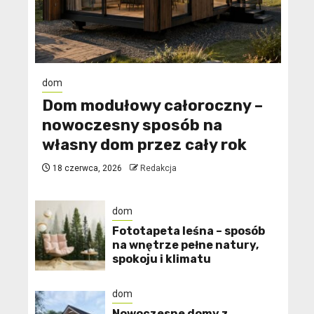
dom
Dom modułowy całoroczny –
nowoczesny sposób na
własny dom przez cały rok
18 czerwca, 2026
Redakcja
dom
​Fototapeta leśna – sposób
na wnętrze pełne natury,
spokoju i klimatu
dom
Nowoczesne domy z