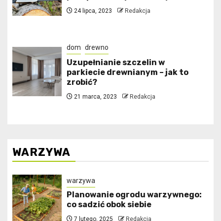
24 lipca, 2023
Redakcja
dom
drewno
Uzupełnianie szczelin w
parkiecie drewnianym – jak to
zrobić?
21 marca, 2023
Redakcja
WARZYWA
warzywa
Planowanie ogrodu warzywnego:
co sadzić obok siebie
7 lutego, 2025
Redakcja