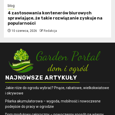
blog
4 zastosowania kontenerów biurowych
sprawiające, że takie rozwiązanie zyskuje na
popularności
10 czerwca, 2026
Redakcja
NAJNOWSZE ARTYKUŁY
Jakie róże do ogrodu wybrać? Pnące, rabatowe, wielkokwiatowe
i okrywowe
Pilarka akumulatorowa – wygoda, mobilność i nowoczesne
podejście do pracy w ogrodzie
Dom modułowy całoroczny – nowoczesny sposób na własny