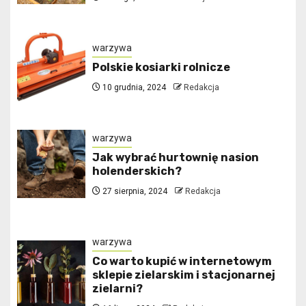
warzywa
Polskie kosiarki rolnicze
10 grudnia, 2024
Redakcja
warzywa
Jak wybrać hurtownię nasion
holenderskich?
27 sierpnia, 2024
Redakcja
warzywa
Co warto kupić w internetowym
sklepie zielarskim i stacjonarnej
zielarni?