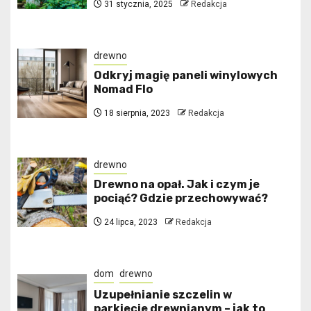
31 stycznia, 2025
Redakcja
drewno
Odkryj magię paneli winylowych
Nomad Flo
18 sierpnia, 2023
Redakcja
drewno
Drewno na opał. Jak i czym je
pociąć? Gdzie przechowywać?
24 lipca, 2023
Redakcja
dom
drewno
Uzupełnianie szczelin w
parkiecie drewnianym – jak to