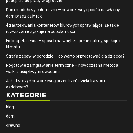
podejście do pracy w ogrodzie
Dom modułowy całoroczny – nowoczesny sposób na własny
dom przez cały rok
4 zastosowania kontenerów biurowych sprawiające, że takie
rozwiązanie zyskuje na popularności
​Fototapeta leśna – sposób na wnętrze pełne natury, spokoju i
klimatu
Strefa zabaw w ogrodzie — co warto przygotować dla dziecka?
Pogotowie zamgławianie termiczne – nowoczesna metoda
walki z uciążliwymi owadami
Jak stworzyć nowoczesną przestrzeń dzięki trawom
ozdobnym?
KATEGORIE
blog
dom
drewno